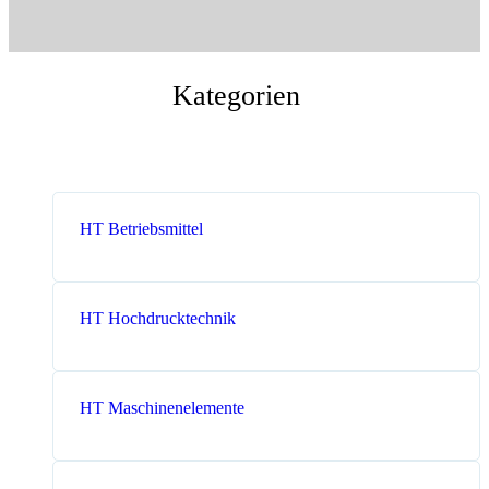
Messen
HT Plus
Videos / Downloads
Hochdruckpumpen
Kategorien
HT Betriebsmittel
HT Hochdrucktechnik
HT Maschinenelemente