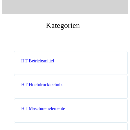
Messen
HT Plus
Videos / Downloads
Hochdruckpumpen
Kategorien
HT Betriebsmittel
HT Hochdrucktechnik
HT Maschinenelemente