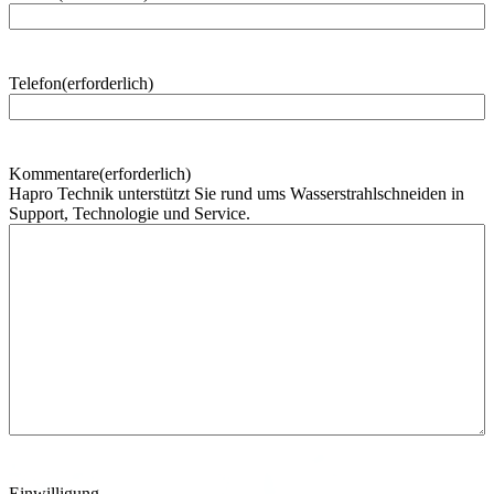
h
n
a
m
Telefon
(erforderlich)
e
Kommentare
(erforderlich)
Hapro Technik unterstützt Sie rund ums Wasserstrahlschneiden in
Support, Technologie und Service.
Einwilligung