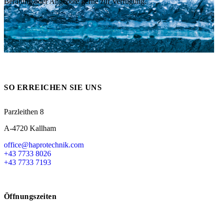
Beratung oder Angebote gerne zur Verfügung.
Messen
HT Plus
Videos / Downloads
Hochdruckpumpen
SO ERREICHEN SIE UNS
Parzleithen 8
A-4720 Kallham
office@haprotechnik.com
+43 7733 8026
+43 7733 7193
Öffnungszeiten