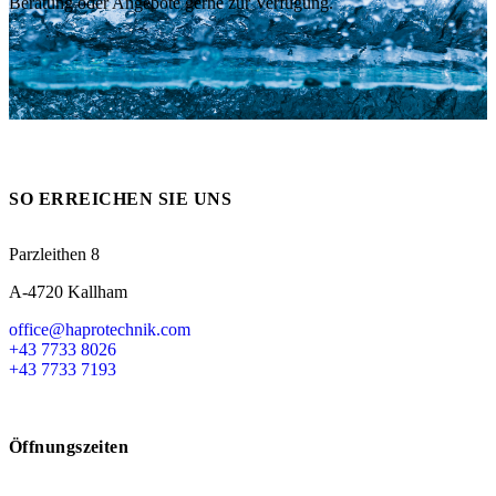
Beratung oder Angebote gerne zur Verfügung.
Messen
HT Plus
Videos / Downloads
Hochdruckpumpen
SO ERREICHEN SIE UNS
Parzleithen 8
A-4720 Kallham
office@haprotechnik.com
+43 7733 8026
+43 7733 7193
Öffnungszeiten