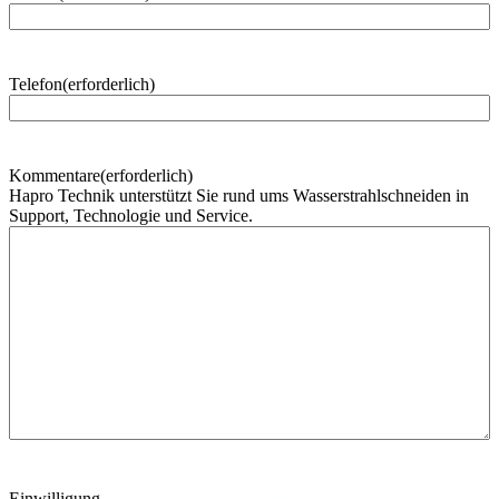
h
n
a
m
Telefon
(erforderlich)
e
Kommentare
(erforderlich)
Hapro Technik unterstützt Sie rund ums Wasserstrahlschneiden in
Support, Technologie und Service.
Einwilligung