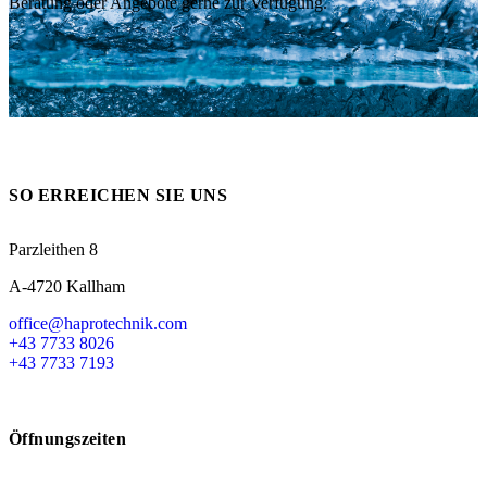
Beratung oder Angebote gerne zur Verfügung.
Messen
HT Plus
Videos / Downloads
Hochdruckpumpen
SO ERREICHEN SIE UNS
Parzleithen 8
A-4720 Kallham
office@haprotechnik.com
+43 7733 8026
+43 7733 7193
Öffnungszeiten