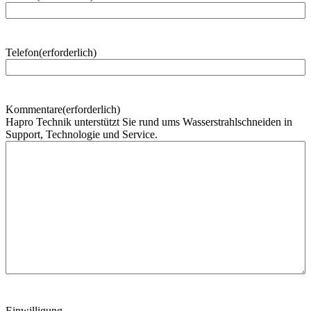
h
n
a
m
Telefon
(erforderlich)
e
Kommentare
(erforderlich)
Hapro Technik unterstützt Sie rund ums Wasserstrahlschneiden in
Support, Technologie und Service.
Einwilligung