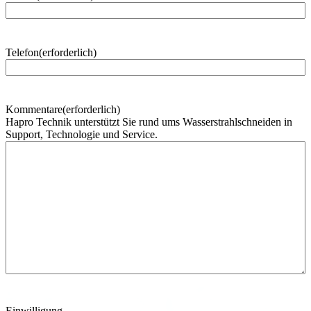
h
n
a
m
Telefon
(erforderlich)
e
Kommentare
(erforderlich)
Hapro Technik unterstützt Sie rund ums Wasserstrahlschneiden in
Support, Technologie und Service.
Einwilligung