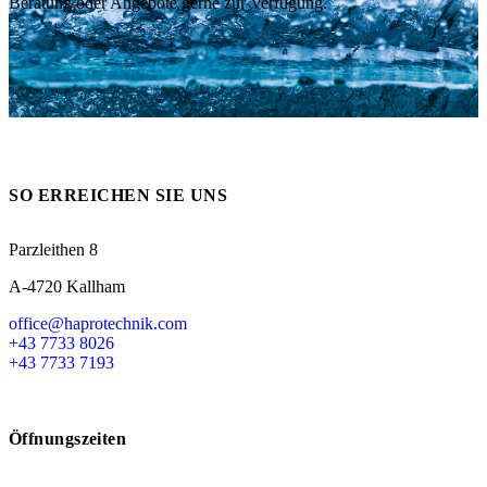
Beratung oder Angebote gerne zur Verfügung.
Messen
HT Plus
Videos / Downloads
Hochdruckpumpen
SO ERREICHEN SIE UNS
Parzleithen 8
A-4720 Kallham
office@haprotechnik.com
+43 7733 8026
+43 7733 7193
Öffnungszeiten