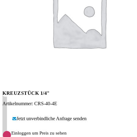
Messen
HT Plus
Videos / Downloads
Hochdruckpumpen
KREUZSTÜCK 1/4"
Artikelnummer: CRS-40-4E
Jetzt unverbindliche Anfrage senden
Einloggen um Preis zu sehen