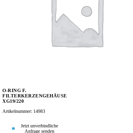
Messen
HT Plus
Videos / Downloads
Hochdruckpumpen
O-RING F.
FILTERKERZENGEHÄUSE
XG19/220
Artikelnummer: 14983
Jetzt unverbindliche
Anfrage senden