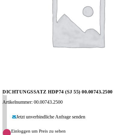
Messen
HT Plus
Videos / Downloads
Hochdruckpumpen
DICHTUNGSSATZ HDP74 (SJ 55) 00.00743.2500
Artikelnummer: 00.00743.2500
Jetzt unverbindliche Anfrage senden
Einloggen um Preis zu sehen