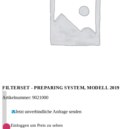
Messen
HT Plus
Videos / Downloads
Hochdruckpumpen
FILTERSET - PREPARING SYSTEM, MODELL 2019
Artikelnummer: 9021000
Jetzt unverbindliche Anfrage senden
Einloggen um Preis zu sehen