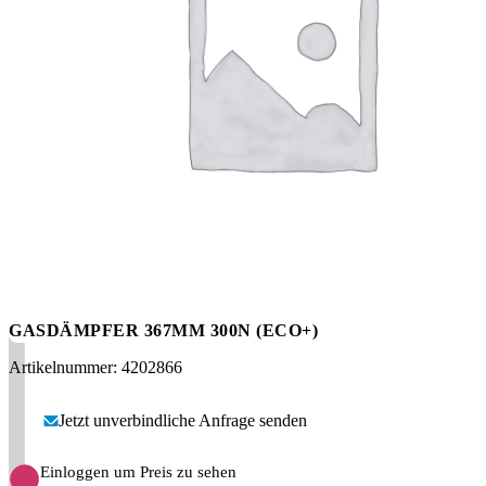
Messen
HT Plus
Videos / Downloads
Hochdruckpumpen
GASDÄMPFER 367MM 300N (ECO+)
Artikelnummer: 4202866
Jetzt unverbindliche Anfrage senden
Einloggen um Preis zu sehen