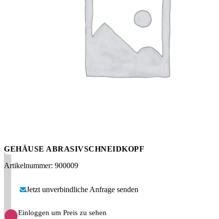
Messen
HT Plus
Videos / Downloads
Hochdruckpumpen
GEHÄUSE ABRASIVSCHNEIDKOPF
Artikelnummer: 900009
Jetzt unverbindliche Anfrage senden
Einloggen um Preis zu sehen