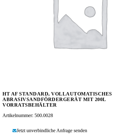
Messen
HT Plus
Videos / Downloads
Hochdruckpumpen
HT AF STANDARD, VOLLAUTOMATISCHES
ABRASIVSANDFÖRDERGERÄT MIT 200L
VORRATSBEHÄLTER
Artikelnummer: 500.0028
Jetzt unverbindliche Anfrage senden