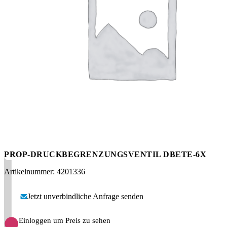
Messen
HT Plus
Videos / Downloads
Hochdruckpumpen
PROP-DRUCKBEGRENZUNGSVENTIL DBETE-6X
Artikelnummer: 4201336
Jetzt unverbindliche Anfrage senden
Einloggen um Preis zu sehen