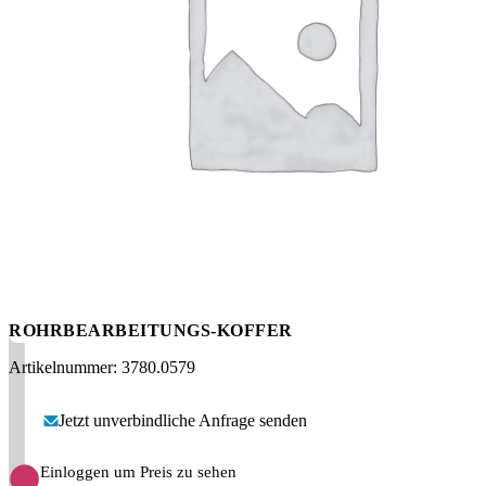
Messen
HT Plus
Videos / Downloads
Hochdruckpumpen
ROHRBEARBEITUNGS-KOFFER
Artikelnummer: 3780.0579
Jetzt unverbindliche Anfrage senden
Einloggen um Preis zu sehen