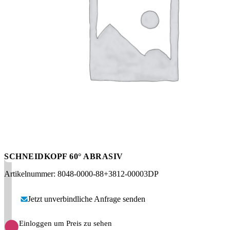
Messen
HT Plus
Videos / Downloads
Hochdruckpumpen
SCHNEIDKOPF 60° ABRASIV
Artikelnummer: 8048-0000-88+3812-00003DP
Jetzt unverbindliche Anfrage senden
Einloggen um Preis zu sehen