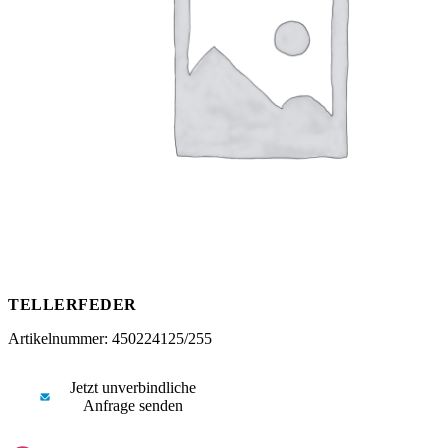
Messen
HT Plus
Videos / Downloads
Hochdruckpumpen
TELLERFEDER
Artikelnummer: 450224125/255
Jetzt unverbindliche
Anfrage senden