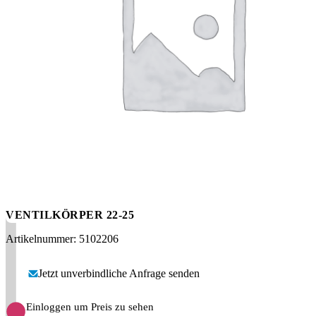
Messen
HT Plus
Videos / Downloads
Hochdruckpumpen
VENTILKÖRPER 22-25
Artikelnummer: 5102206
Jetzt unverbindliche Anfrage senden
Einloggen um Preis zu sehen