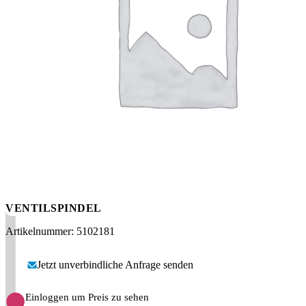
Messen
HT Plus
Videos / Downloads
Hochdruckpumpen
VENTILSPINDEL
Artikelnummer: 5102181
Jetzt unverbindliche Anfrage senden
Einloggen um Preis zu sehen