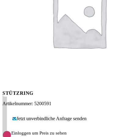
Messen
HT Plus
Videos / Downloads
Hochdruckpumpen
STÜTZRING
Artikelnummer: 5200591
Jetzt unverbindliche Anfrage senden
Einloggen um Preis zu sehen