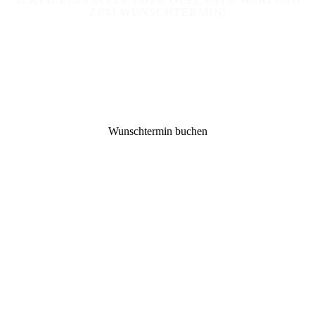
ZUM WUNSCHTERMIN!
Art und Umfang der Leistungen werden individuell mit Ihnen
abgestimmt.
Dabei sind wir bemüht, die Arbeiten rasch, professionell und zu
Ihrer vollsten Zufriedenheit auszuführen.
Wunschtermin buchen