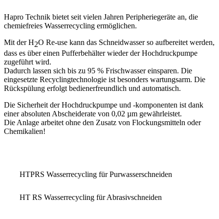
Hapro Technik bietet seit vielen Jahren Peripheriegeräte an, die
chemiefreies Wasserrecycling ermöglichen.
Mit der H
O Re-use kann das Schneidwasser so aufbereitet werden,
2
dass es über einen
Pufferbehälter wieder der Hochdruckpumpe
zugeführt
wird.
Dadurch lassen sich bis zu
95 % Frischwasser einsparen
. Die
eingesetzte Recyclingtechnologie ist besonders
wartungsarm
. Die
Rückspülung erfolgt bedienerfreundlich und automatisch.
Die
Sicherheit
der Hochdruckpumpe und -komponenten ist dank
einer absoluten Abscheiderate von 0,02 µm
gewährleistet
.
Die Anlage
arbeitet ohne den Zusatz von Flockungsmitteln oder
Chemikalien
!
HTPRS Wasserrecycling für Purwasserschneiden
HT RS Wasserrecycling für Abrasivschneiden