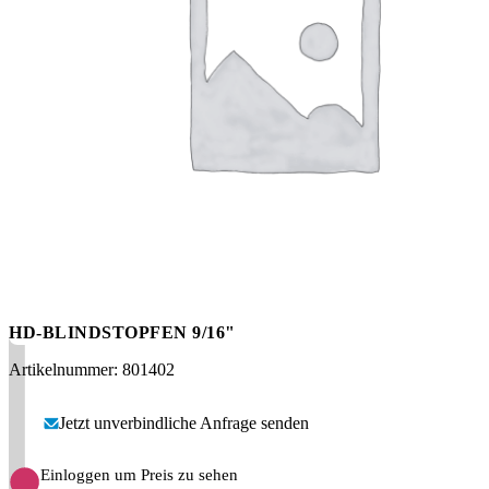
Messen
HT Plus
Videos / Downloads
Hochdruckpumpen
HD-BLINDSTOPFEN 9/16"
Artikelnummer: 801402
Jetzt unverbindliche Anfrage senden
Einloggen um Preis zu sehen