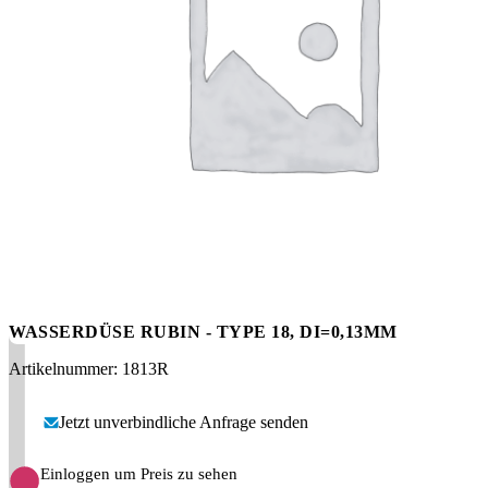
Messen
HT Plus
Videos / Downloads
Hochdruckpumpen
WASSERDÜSE RUBIN - TYPE 18, DI=0,13MM
Artikelnummer: 1813R
Jetzt unverbindliche Anfrage senden
Einloggen um Preis zu sehen