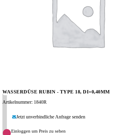
Messen
HT Plus
Videos / Downloads
Hochdruckpumpen
WASSERDÜSE RUBIN - TYPE 18, DI=0,40MM
Artikelnummer: 1840R
Jetzt unverbindliche Anfrage senden
Einloggen um Preis zu sehen