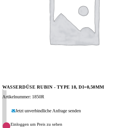
Messen
HT Plus
Videos / Downloads
Hochdruckpumpen
WASSERDÜSE RUBIN - TYPE 18, DI=0,50MM
Artikelnummer: 1850R
Jetzt unverbindliche Anfrage senden
Einloggen um Preis zu sehen