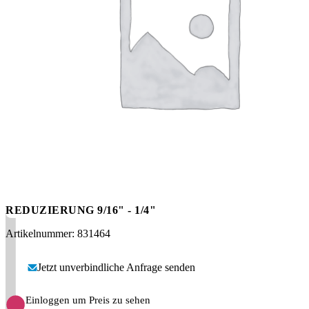
Messen
HT Plus
Videos / Downloads
Hochdruckpumpen
REDUZIERUNG 9/16" - 1/4"
Artikelnummer: 831464
Jetzt unverbindliche Anfrage senden
Einloggen um Preis zu sehen