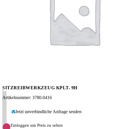
Messen
HT Plus
Videos / Downloads
Hochdruckpumpen
SITZREIBWERKZEUG KPLT. 9H
Artikelnummer: 3780.0416
Jetzt unverbindliche Anfrage senden
Einloggen um Preis zu sehen